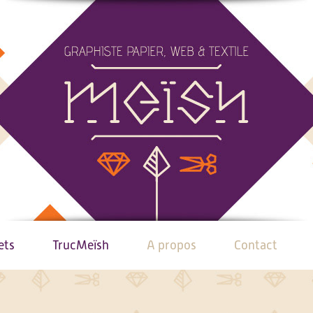
ets
TrucMeïsh
A propos
Contact