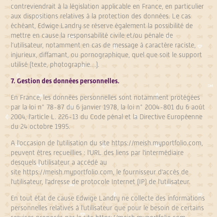
contreviendrait à la législation applicable en France, en particulier
aux dispositions relatives à la protection des données. Le cas
échéant, Edwige Landry se réserve également la possibilité de
mettre en cause la responsabilité civile et/ou pénale de
l’utilisateur, notamment en cas de message à caractère raciste,
injurieux, diffamant, ou pornographique, quel que soit le support
utilisé (texte, photographie…).
7. Gestion des données personnelles.
En France, les données personnelles sont notamment protégées
par la loi n° 78-87 du 6 janvier 1978, la loi n° 2004-801 du 6 août
2004, l'article L. 226-13 du Code pénal et la Directive Européenne
du 24 octobre 1995.
A l'occasion de l'utilisation du site
https://meish.myportfolio.com
,
peuvent êtres recueillies : l'URL des liens par l'intermédiaire
desquels l'utilisateur a accédé au
site
https://meish.myportfolio.com
, le fournisseur d'accès de
l'utilisateur, l'adresse de protocole Internet (IP) de l'utilisateur.
En tout état de cause Edwige Landry ne collecte des informations
personnelles relatives à l'utilisateur que pour le besoin de certains