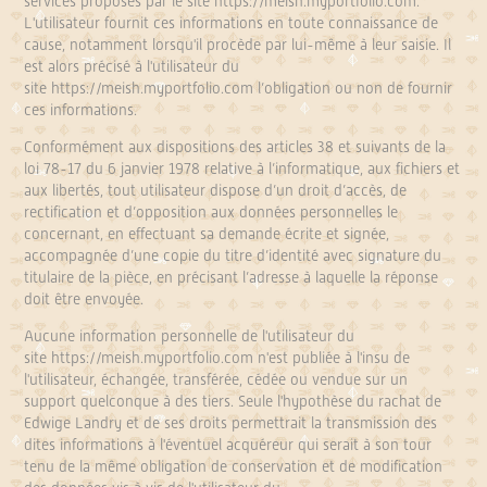
services proposés par le site
https://meish.myportfolio.com
.
L'utilisateur fournit ces informations en toute connaissance de
cause, notamment lorsqu'il procède par lui-même à leur saisie. Il
est alors précisé à l'utilisateur du
site
https://meish.myportfolio.com
l’obligation ou non de fournir
ces informations.
Conformément aux dispositions des articles 38 et suivants de la
loi 78-17 du 6 janvier 1978 relative à l’informatique, aux fichiers et
aux libertés, tout utilisateur dispose d’un droit d’accès, de
rectification et d’opposition aux données personnelles le
concernant, en effectuant sa demande écrite et signée,
accompagnée d’une copie du titre d’identité avec signature du
titulaire de la pièce, en précisant l’adresse à laquelle la réponse
doit être envoyée.
Aucune information personnelle de l'utilisateur du
site
https://meish.myportfolio.com
n'est publiée à l'insu de
l'utilisateur, échangée, transférée, cédée ou vendue sur un
support quelconque à des tiers. Seule l'hypothèse du rachat de
Edwige Landry et de ses droits permettrait la transmission des
dites informations à l'éventuel acquéreur qui serait à son tour
tenu de la même obligation de conservation et de modification