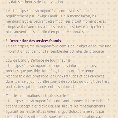
les dates et heures de l’intervention.
Le site
https://meish.myportfolio.com
est mis à jour
régulièrement par Edwige Landry. De la même façon, les
mentions légales peuvent être modifiées à tout moment : elles
s’imposent néanmoins à l’utilisateur qui est invité à s’y référer le
plus souvent possible afin d’en prendre connaissance.
3. Description des services fournis.
Le site
https://meish.myportfolio.com
a pour objet de fournir une
information concernant l’ensemble des activités de la société.
Edwige Landry s’efforce de fournir sur le
site
https://meish.myportfolio.com
des informations aussi
précises que possible. Toutefois, il ne pourra être tenue
responsable des omissions, des inexactitudes et des carences
dans la mise à jour, qu’elles soient de son fait ou du fait des tiers
partenaires qui lui fournissent ces informations.
Tous les informations indiquées sur le
site
https://meish.myportfolio.com
sont données à titre indicatif,
et sont susceptibles d’évoluer. Par ailleurs, les renseignements
figurant sur le site
https://meish.myportfolio.com
ne sont pas
exhaustifs. Ils sont donnés sous réserve de modifications ayant